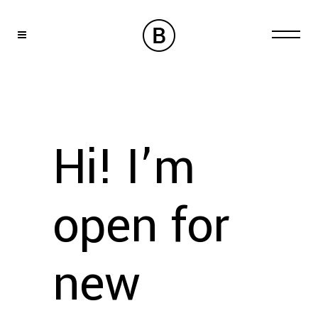
Hi! I’m
open for
new