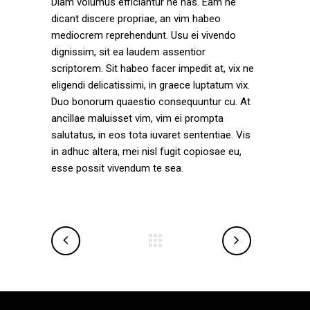
Diam volumus efficiantur ne has. Eam ne
dicant discere propriae, an vim habeo
mediocrem reprehendunt. Usu ei vivendo
dignissim, sit ea laudem assentior
scriptorem. Sit habeo facer impedit at, vix ne
eligendi delicatissimi, in graece luptatum vix.
Duo bonorum quaestio consequuntur cu. At
ancillae maluisset vim, vim ei prompta
salutatus, in eos tota iuvaret sententiae. Vis
in adhuc altera, mei nisl fugit copiosae eu,
esse possit vivendum te sea.