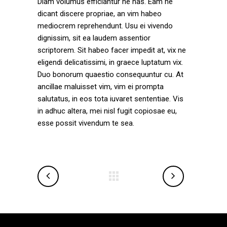
Diam volumus efficiantur ne has. Eam ne
dicant discere propriae, an vim habeo
mediocrem reprehendunt. Usu ei vivendo
dignissim, sit ea laudem assentior
scriptorem. Sit habeo facer impedit at, vix ne
eligendi delicatissimi, in graece luptatum vix.
Duo bonorum quaestio consequuntur cu. At
ancillae maluisset vim, vim ei prompta
salutatus, in eos tota iuvaret sententiae. Vis
in adhuc altera, mei nisl fugit copiosae eu,
esse possit vivendum te sea.