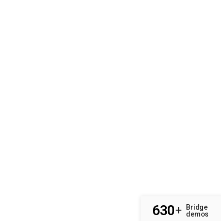
630
Bridge
+
demos