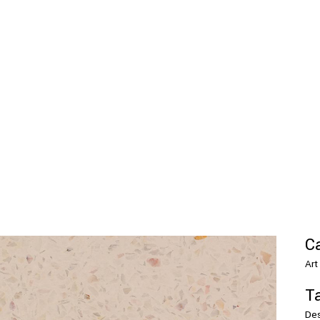
C
Art
T
Des