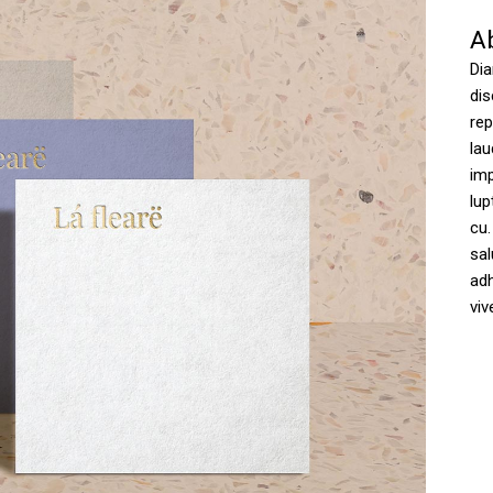
A
Dia
di
rep
lau
imp
lu
cu.
sal
adh
viv