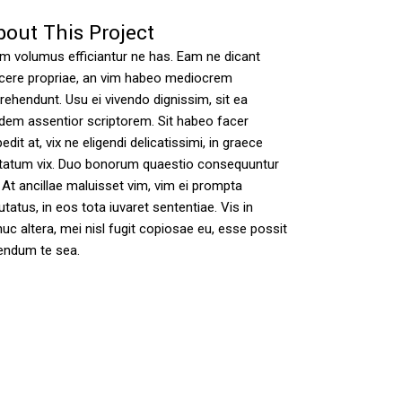
bout This Project
m volumus efficiantur ne has. Eam ne dicant
scere propriae, an vim habeo mediocrem
rehendunt. Usu ei vivendo dignissim, sit ea
dem assentior scriptorem. Sit habeo facer
edit at, vix ne eligendi delicatissimi, in graece
ptatum vix. Duo bonorum quaestio consequuntur
 At ancillae maluisset vim, vim ei prompta
utatus, in eos tota iuvaret sententiae. Vis in
uc altera, mei nisl fugit copiosae eu, esse possit
endum te sea.