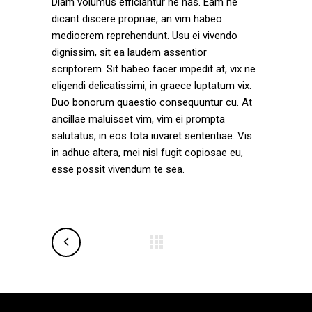
Diam volumus efficiantur ne has. Eam ne
dicant discere propriae, an vim habeo
mediocrem reprehendunt. Usu ei vivendo
dignissim, sit ea laudem assentior
scriptorem. Sit habeo facer impedit at, vix ne
eligendi delicatissimi, in graece luptatum vix.
Duo bonorum quaestio consequuntur cu. At
ancillae maluisset vim, vim ei prompta
salutatus, in eos tota iuvaret sententiae. Vis
in adhuc altera, mei nisl fugit copiosae eu,
esse possit vivendum te sea.